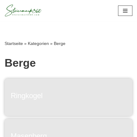
Zum
Inhalt
springen
Startseite
»
Kategorien
»
Berge
Berge
Ringkogel
Masenberg