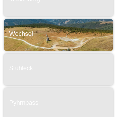
Wechsel
Stuhleck
Pyhrnpass